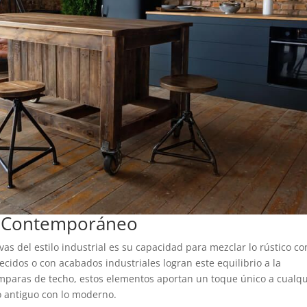
 y Contemporáneo
as del estilo industrial es su capacidad para mezclar lo rústico co
cidos o con acabados industriales logran este equilibrio a la
paras de techo, estos elementos aportan un toque único a cualqu
o antiguo con lo moderno.