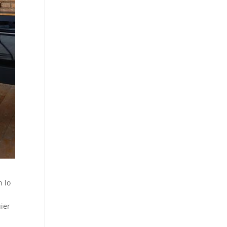
n lo
ier