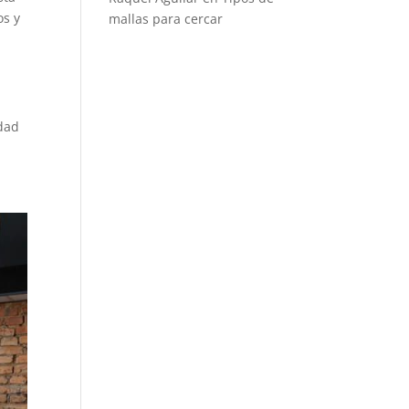
os y
mallas para cercar
idad
s