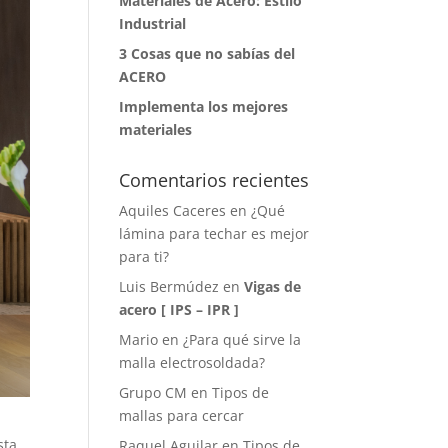
Materiales de Acero: Estilo
Industrial
3 Cosas que no sabías del
ACERO
Implementa los mejores
materiales
Comentarios recientes
Aquiles Caceres
en
¿Qué
lámina para techar es mejor
para ti?
Luis Bermúdez
en
Vigas de
acero [ IPS – IPR ]
Mario
en
¿Para qué sirve la
malla electrosoldada?
Grupo CM
en
Tipos de
mallas para cercar
sta
Raquel Aguilar
en
Tipos de